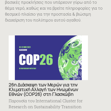
βασικές προκλήσεις που υπάρχουν γύρω από το
θέμα νερό, καθώς και να βρείτε πληροφορίες για το
θεσμικό πλαίσιο για την προστασία & βιώσιμη
διαχείριση του πολύτιμου αυτού αγαθού.
Αθηναϊκή Ζυθοποιία
26η Διάσκεψη των Μερών για την
Λεωφ. Κηφισού 102,
Κλιματική Αλλαγή των Ηνωμένων
Αιγάλεω, 122 41
Εθνών (COP26) στη Γλασκώβη
Τηλ.: 210 5384585
Παρουσία του International Cluster for
E-mail:
CC
A
_GRAthenian@heineken.com
Research on Sustainability Transition