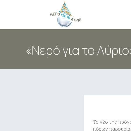
Επικοινωνήστε μαζί
«Νερό για το Αύρι
Το νέο της πρό
πόρων παρουσίασ