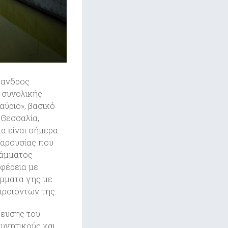
ξανδρος
ς συνολικής
αύριο», βασικό
 Θεσσαλία,
α είναι σήμερα
παρουσίας που
ράμματος
ιφέρεια με
έμματα γης με
προϊόντων της.
δευσης του
υνητικούς και