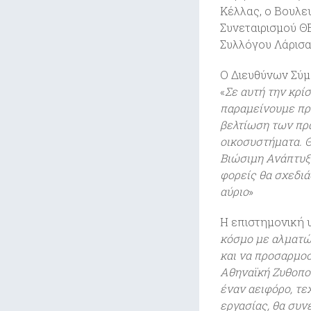
Κέλλας, ο Βουλε
Συνεταιρισμού Θ
Συλλόγου Λάρισα
Ο Διευθύνων Σύμ
«
Σε αυτή την κρί
παραμείνουμε πρ
βελτίωση των πρα
οικοσυστήματα. Θ
Βιώσιμη Ανάπτυξη
φορείς θα σχεδιά
αύριο
»
Η επιστημονική 
κόσμο με αλματώδ
και να προσαρμοσ
Αθηναϊκή Ζυθοποι
έναν αειφόρο, τε
εργασίας, θα συν