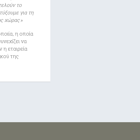
τελούν το
τύξουμε για τη
ης χώρας
.»
ποιία, η οποία
υνεχίζει να
ν η εταιρεία
ικού της