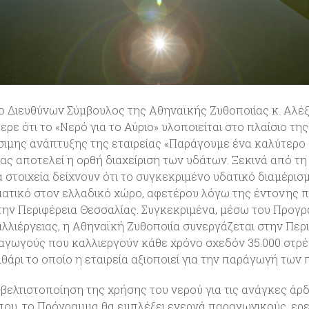
ο Διευθύνων Σύμβουλος της Αθηναϊκής Ζυθοποιίας κ. Αλέ
ερε ότι το «Νερό για το Αύριο» υλοποιείται στο πλαίσιο τη
σιμης ανάπτυξης της εταιρείας «Παράγουμε ένα καλύτερο 
ας αποτελεί η ορθή διαχείριση των υδάτων. Ξεκινά από τη
στοιχεία δείχνουν ότι το συγκεκριμένο υδατικό διαμέρισμ
ματικό στον ελλαδικό χώρο, αφετέρου λόγω της έντονης 
 στην Περιφέρεια Θεσσαλίας. Συγκεκριμένα, μέσω του Προγ
λλιέργειας, η Αθηναϊκή Ζυθοποιία συνεργάζεται στην Περ
αγωγούς που καλλιεργούν κάθε χρόνο σχεδόν 35.000 στρ
θάρι το οποίο η εταιρεία αξιοποιεί για την παράγωγή των 
 βελτιστοποίηση της χρήσης του νερού για τις ανάγκες άρ
ου, το Πρόγραμμα θα εμπλέξει ενεργά παραγωγικούς, ερε