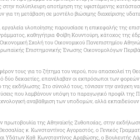
ς στην πολύπλευρη αποτίμηση της υφιστάμενης κατάστασ
ν για τη μετάβαση σε μοντέλο βιώσιμης διαχείρισης υδα
α εργαλεία υλοποίησης παρουσίασε η επικεφαλής της επι
ράμματος, καθηγήτρια Φοίβη Κουντούρη, κάτοχος της έδ
Οικονομική Σχολή του Οικονομικού Πανεπιστημίου Αθηνώ
υρωπαϊκής Επιστημονικής Ένωσης Οικονομολόγων Περιβά
έρον τους για το ζήτημα του vερού, που απασχολεί τη Θε
ό δύο δεκαετίες, επανέλαβαν οι εκπρόσωποι των φορεών
ο της εκδήλωσης. Στο σύνολό τους, τόνισαν την ανάγκη να
ύσεις που λαμβάνουν υπόψη το παραγωγικό προφίλ της Πε
χνολογική αναβάθμιση των υποδομών, αλλά εκπαιδεύουν 
ην πρωτοβουλία της Αθηναϊκής Ζυθοποιίας, στην εκδήλωσ
Θεσσαλίας κ. Κωνσταντίνος Αγοραστός, ο Γενικός Γραμμα
αι Υδάτων Καθ. Κωνσταντίνος Αραβώσης, ο Βουλευτής Λά