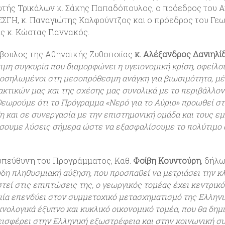
υτής Τρικάλων κ. Σάκης Παπαδόπουλος, ο πρόεδρος του Α
ΕΣΓΗ, κ. Παναγιώτης Καλφούντζος και ο πρόεδρος του Γε
ς κ. Κώστας Γιαννακός.
βουλος της Αθηναϊκής Ζυθοποιίας
κ. Αλέξανδρος Δανιηλί
σιμη συγκυρία που διαμορφώνει η υγειονομική κρίση, οφείλο
οσηλωμένοι στη μεσοπρόθεσμη ανάγκη για βιωσιμότητα, μέ
κτικών μας και της σχέσης μας συνολικά με το περιβάλλον 
εωρούμε ότι το Πρόγραμμα «Νερό για το Αύριο» προωθεί στ
 και σε συνεργασία με την επιστημονική ομάδα και τους 
σουμε λύσεις σήμερα ώστε να εξασφαλίσουμε το πολύτιμο α
υπεύθυνη του Προγράμματος, Καθ.
Φοίβη Κουντούρη
, δήλω
η πληθυσμιακή αύξηση, που προσπαθεί να μετριάσει την κλ
τεί στις επιπτώσεις της, ο γεωργικός τομέας έχει κεντρικό
ία επενδύει στον συμμετοχικό μετασχηματισμό της Ελληνι
χνολογικά έξυπνο και κυκλικό οικονομικό τομέα, που θα δημ
εισφέρει στην Ελληνική εξωστρέφεια και στην κοινωνική σ