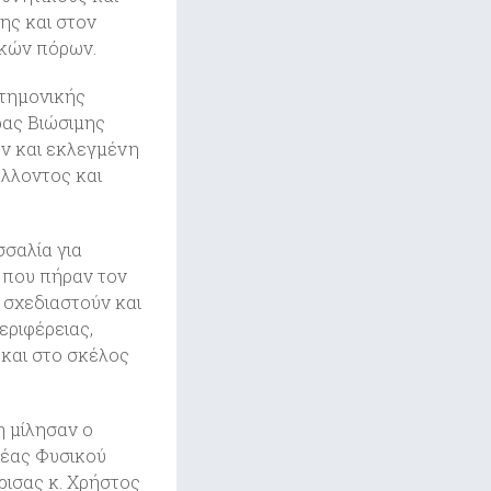
ης και στον
τικών πόρων.
στημονικής
ρας Βιώσιμης
ν και εκλεγμένη
λλοντος και
σσαλία για
 που πήραν τον
 σχεδιαστούν και
ριφέρειας,
και στο σκέλος
η μίλησαν ο
τέας Φυσικού
ρισας κ. Χρήστος