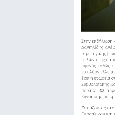
Στην εκδήλωση, 
Δανιηλίδης, ανέφ
στρατηγικής βιώ
πυλώνα της οποί
αφενός καθώς τα 
το πλέον ελλειμ
έχει η εταιρεία
Συμβολαιακής Κα
περίπου 800 παρ
βυνοποιήσιμο κρι
Εστιάζοντας στη
Θεσσαλικού κάμπ