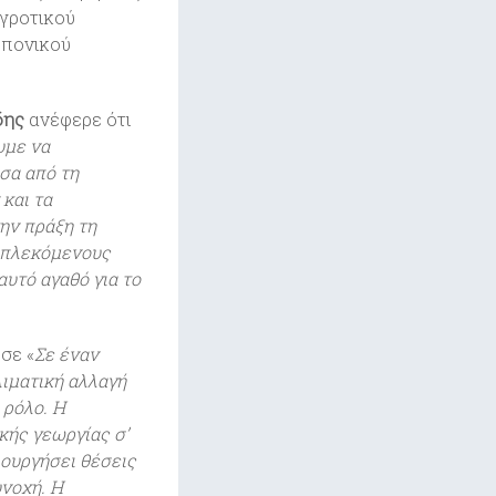
γροτικού
ωπονικού
δης
ανέφερε ότι
υμε να
σα από τη
και τα
ην πράξη τη
εμπλεκόμενους
υτό αγαθό για το
σε «
Σε έναν
ιματική αλλαγή
 ρόλο. Η
κής γεωργίας σ’
ιουργήσει θέσεις
υνοχή. Η