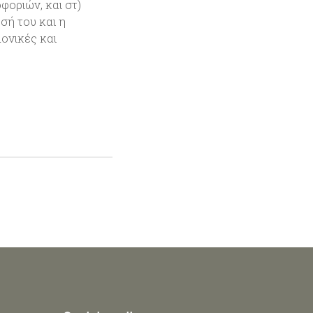
οριών, και στ)
σή του και η
μονικές και