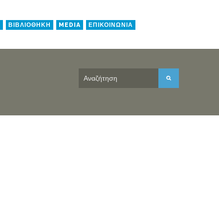
Η
ΒΙΒΛΙΟΘΗΚΗ
MEDIA
ΕΠΙΚΟΙΝΩΝΙΑ
ναϊκή Ζυθοποιία
 Κηφισού 102,
ω, 122 41
210 5384585
:
GRAthenian@heineken.com