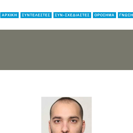
ΑΡΧΙΚΗ
ΣΥΝΤΕΛΕΣΤΕΣ
ΣΥΝ-ΣΧΕΔΙΑΣΤΕΣ
ΟΡΟΣΗΜΑ
ΓΝΩΣ
 μας
Αθη
Λεωφ.
Αιγάλε
Τηλ.: 
E-mail
CC
A
_