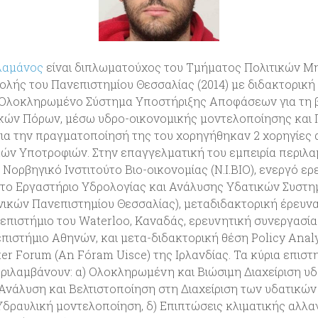
λαμάνος
είναι διπλωματούχος του Τμήματος Πολιτικών Μ
λής του Πανεπιστημίου Θεσσαλίας (2014) με διδακτορική δ
 «Ολοκληρωμένο Σύστημα Υποστήριξης Αποφάσεων για τη 
ικών Πόρων, μέσω υδρο-οικονομικής μοντελοποίησης και
ια την πραγματοποίησή της του χορηγήθηκαν 2 χορηγίες 
κών Υποτροφιών. Στην επαγγελματική του εμπειρία περιλα
ορβηγικό Ινστιτούτο Βιο-οικονομίας (N.I.BIO), ενεργό ερ
στο Εργαστήριο Υδρολογίας και Ανάλυσης Υδατικών Συστ
ικών Πανεπιστημίου Θεσσαλίας), μεταδιδακτορική έρευνα
νεπιστήμιο του Waterloo, Καναδάς, ερευνητική συνεργασία
πιστήμιο Αθηνών, και μετα-διδακτορική θέση Policy Anal
er Forum (An Fóram Uisce) της Ιρλανδίας. Τα κύρια επιστ
ριλαμβάνουν: α) Ολοκληρωμένη και Βιώσιμη Διαχείριση υδ
Ανάλυση και Βελτιστοποίηση στη Διαχείριση των υδατικών
Υδραυλική μοντελοποίηση, δ) Επιπτώσεις κλιματικής αλλα