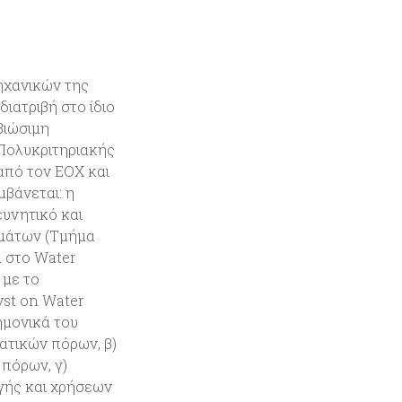
ηχανικών της
ιατριβή στο ίδιο
βιώσιμη
 Πολυκριτηριακής
από τον ΕΟΧ και
μβάνεται: η
ευνητικό και
ημάτων (Τμήμα
 στο Water
 με το
yst on Water
ημονικά του
ατικών πόρων, β)
 πόρων, γ)
γής και χρήσεων