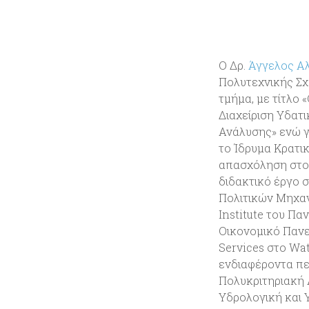
Ο Δρ.
Άγγελος Α
Πολυτεχνικής Σχο
τμήμα, με τίτλο
Διαχείριση Υδατ
Ανάλυσης» ενώ γ
το Ίδρυμα Κρατι
απασχόληση στο Ν
διδακτικό έργο 
Πολιτικών Μηχαν
Institute του Πα
Οικονομικό Πανε
Services στο Wat
ενδιαφέροντα πε
Πολυκριτηριακή 
Υδρολογική και 